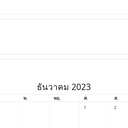
ธันวาคม 2023
คาร
พุธ
พฤหัสบดี
ศุกร์
เสาร์
พ.
พฤ.
ศ.
ส.
No events, วันศุกร์, 1 ธั
No events
1
2