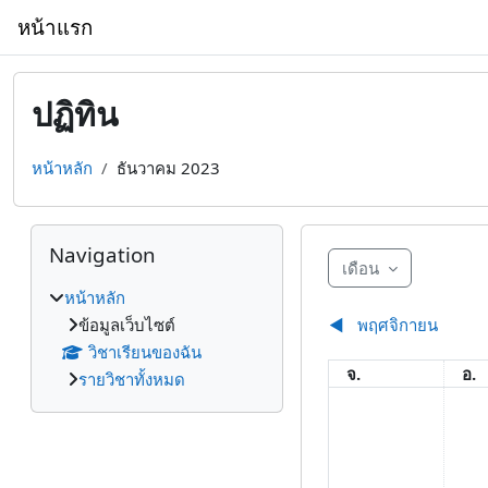
ข้ามไปที่เนื้อหาหลัก
หน้าแรก
ปฏิทิน
หน้าหลัก
ธันวาคม 2023
บล็อค
ข้าม {$ a}
Navigation
เดือน
หน้าหลัก
ข้อมูลเว็บไซต์
◀︎
พฤศจิกายน
วิชาเรียนของฉัน
จันทร์
อัง
จ.
อ.
รายวิชาทั้งหมด